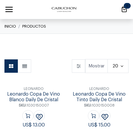
Ir al contenido
0
INICIO
PRODUCTOS
Linea Clásica
Linea Clásica
Daily
Mostrar
20
LEONARDO
LEONARDO
Leonardo Copa De Vino
Leonardo Copa De Vino
Blanco Daily De Cristal
Tinto Daily De Cristal
SKU:
1030150007
SKU:
1030150008
US$
13.00
US$
15.00