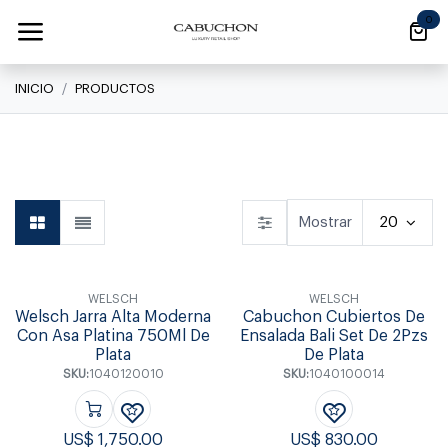
Ir al contenido
0
INICIO
PRODUCTOS
Linea Clásica
Linea Clásica
Daily
Mostrar
20
WELSCH
WELSCH
Welsch Jarra Alta Moderna
Cabuchon Cubiertos De
Con Asa Platina 750Ml De
Ensalada Bali Set De 2Pzs
Plata
De Plata
SKU:
1040120010
SKU:
1040100014
US$
1,750.00
US$
830.00