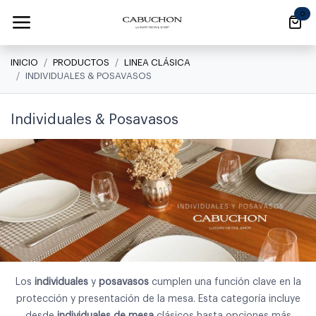
Ir al contenido
0
INICIO
PRODUCTOS
LINEA CLÁSICA
INDIVIDUALES & POSAVASOS
Individuales & Posavasos
Los
individuales
y
posavasos
cumplen una función clave en la
protección y presentación de la mesa. Esta categoría incluye
desde
individuales de mesa
clásicos hasta opciones más