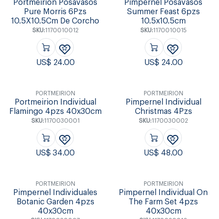
Portmeirion Posavasos
Pimpernel Posavasos
Pure Morris 6Pzs
Summer Feast 6pzs
10.5X10.5Cm De Corcho
10.5x10.5cm
SKU:
1170010012
SKU:
1170010015
US$
24.00
US$
24.00
PORTMEIRION
PORTMEIRION
Portmeirion Individual
Pimpernel Individual
Flamingo 4pzs 40x30cm
Christmas 4Pzs
SKU:
1170030001
SKU:
1170030002
US$
34.00
US$
48.00
PORTMEIRION
PORTMEIRION
Pimpernel Individuales
Pimpernel Individual On
Botanic Garden 4pzs
The Farm Set 4pzs
40x30cm
40x30cm