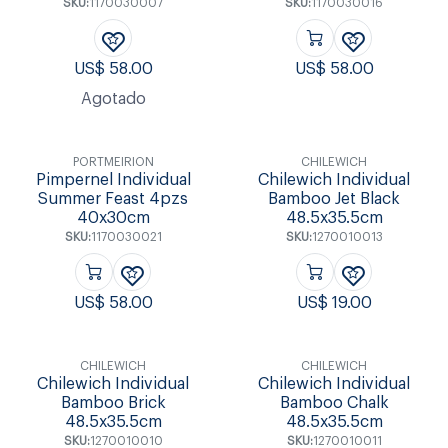
SKU:
1170030007
SKU:
1170030016
US$
58.00
US$
58.00
Agotado
PORTMEIRION
CHILEWICH
Pimpernel Individual
Chilewich Individual
Summer Feast 4pzs
Bamboo Jet Black
40x30cm
48.5x35.5cm
SKU:
1170030021
SKU:
1270010013
US$
58.00
US$
19.00
CHILEWICH
CHILEWICH
Chilewich Individual
Chilewich Individual
Bamboo Brick
Bamboo Chalk
48.5x35.5cm
48.5x35.5cm
SKU:
1270010010
SKU:
1270010011