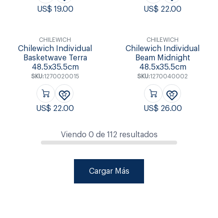
US$
19.00
US$
22.00
CHILEWICH
CHILEWICH
Chilewich Individual
Chilewich Individual
Basketwave Terra
Beam Midnight
48.5x35.5cm
48.5x35.5cm
SKU:
1270020015
SKU:
1270040002
US$
22.00
US$
26.00
Viendo
0
de
112
resultados
Cargar Más