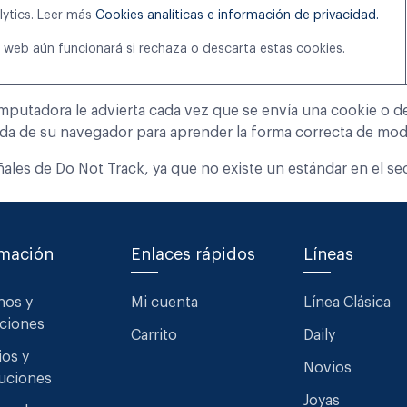
ytics. Leer más
Cookies analíticas e información de privacidad.
io web aún funcionará si rechaza o descarta estas cookies.
mputadora le advierta cada vez que se envía una cookie o d
uda de su navegador para aprender la forma correcta de modi
es de Do Not Track, ya que no existe un estándar en el sec
rmación
Enlaces rápidos
Líneas
nos y
Mi cuenta
Línea Clásica
ciones
Carrito
Daily
os y
Novios
uciones
Joyas