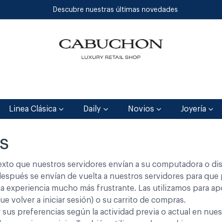
Descubre nuestras últimas novedades
Inicio
Tienda
Blog
Contáctenos
Linea Clásica
Daily
Novios
Joyería
s
xto que nuestros servidores envían a su computadora o di
 después se envían de vuelta a nuestros servidores para q
na experiencia mucho más frustrante. Las utilizamos para ap
e volver a iniciar sesión) o su carrito de compras.
us preferencias según la actividad previa o actual en nuestr