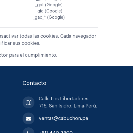
_gat (Google)
_gid (Google)
_gac_* (Google)
esactivar todas las cookies. Cada navegador
ficar sus cookies.
tor para el cumplimiento.
Contacto
Calle Los Libertadores
715, San
Isidro. Lima-Perú.
ventas@cabuchon.pe