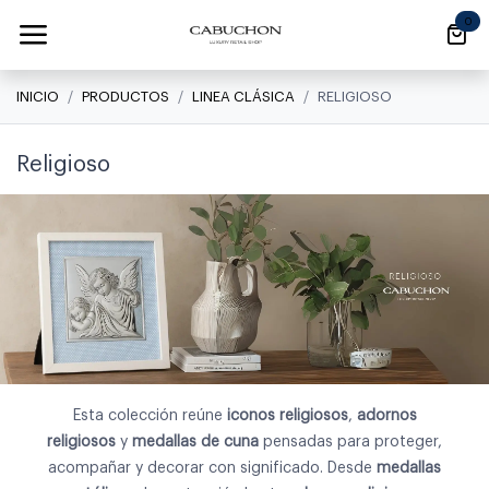
Ir al contenido
0
INICIO
PRODUCTOS
LINEA CLÁSICA
RELIGIOSO
Religioso
Esta colección reúne
iconos religiosos
,
adornos
religiosos
y
medallas de cuna
pensadas para proteger,
acompañar y decorar con significado. Desde
medallas