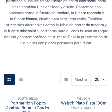
porcelana
o una resistente
fuente de acero inoxidable
, cada
pieza combina funcionalidad y diseño. Contamos con
opciones como la
fuente de madera
, la
fuente redonda
y
la
fuente blanca
, ideales para servir con estilo. También
ofrecemos alternativas como la
tabla de cortar de madera
y
la
fuente minimalista
, perfectas para quienes buscan un toque
natural y contemporáneo en su mesa. Eleva la presentación de
tus platos con piezas pensadas para durar.
Vajilla
Cubiertos
Copas & Vasos
Mostrar
20
PORTMEIRION
WELSCH
Portmeirion Poppy
Welsch Plato Plata 19Cm
Azafate Botanic Garden
SKU:
1040160020