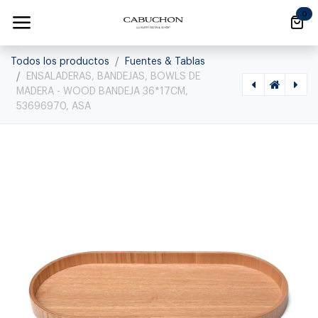
Ir al contenido
0
Todos los productos
Fuentes & Tablas
ENSALADERAS, BANDEJAS, BOWLS DE
MADERA - WOOD BANDEJA 36*17CM,
53696970, ASA
[1120080003] ENSALADERAS, BANDEJAS, BOWLS DE MADERA - WOOD BANDEJA 34*2CM, 53828970, ASA, 53828970
[1120080006] ENSALADERAS, BANDEJAS, BOWLS DE MADERA - WOOD BANDEJA 43*23CM, 53680970, ASA, 53680970