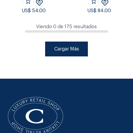
US$
54.00
US$
84.00
Viendo
0
de
175
resultados
Cargar Más