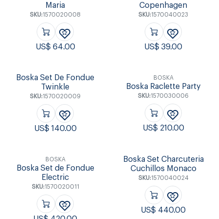
Maria
Copenhagen
SKU:
1570020008
SKU:
1570040023
US$
64.00
US$
39.00
Boska Set De Fondue
BOSKA
Boska Raclette Party
Twinkle
SKU:
1570030006
SKU:
1570020009
US$
210.00
US$
140.00
Boska Set Charcuteria
BOSKA
Boska Set de Fondue
Cuchillos Monaco
Electric
SKU:
1570040024
SKU:
1570020011
US$
440.00
US$
420.00