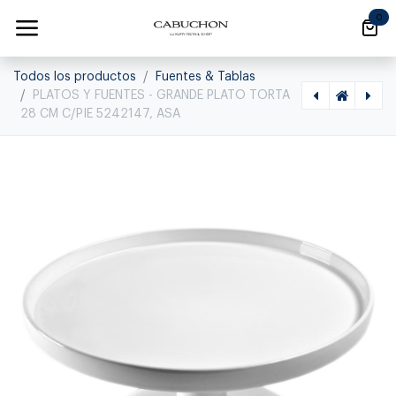
Ir al contenido
0
Todos los productos
Fuentes & Tablas
PLATOS Y FUENTES - GRANDE PLATO TORTA
28 CM C/PIE 5242147, ASA
[1120030015] PLATOS Y FUENTES - GRANDE FUENTE REFRACT RECT 27CM 5027147, ASA, 5027147
[1120030019] GRANDE PLATO TORTA C/PIE BLANCO 30CM, 4799147, ASA SELECTION, 4799147