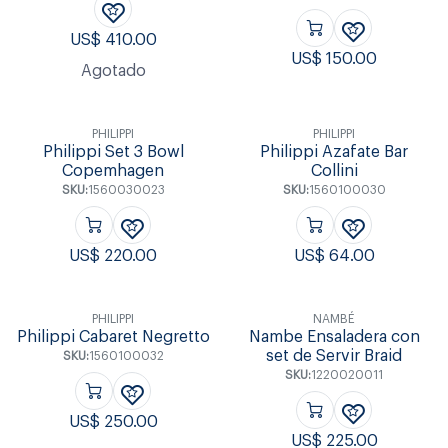
US$
410.00
US$
150.00
Agotado
PHILIPPI
PHILIPPI
Philippi Set 3 Bowl
Philippi Azafate Bar
Copemhagen
Collini
SKU:
1560030023
SKU:
1560100030
US$
220.00
US$
64.00
PHILIPPI
NAMBÉ
Philippi Cabaret Negretto
Nambe Ensaladera con
set de Servir Braid
SKU:
1560100032
SKU:
1220020011
US$
250.00
US$
225.00