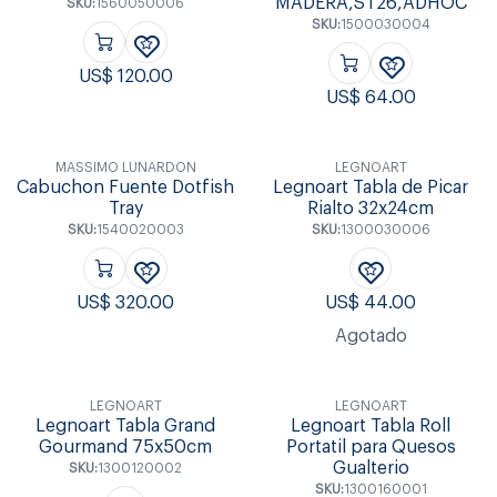
MADERA,ST26,ADHOC
SKU:
1560050006
SKU:
1500030004
US$
120.00
US$
64.00
MASSIMO LUNARDON
LEGNOART
Cabuchon Fuente Dotfish
Legnoart Tabla de Picar
Tray
Rialto 32x24cm
SKU:
1540020003
SKU:
1300030006
US$
320.00
US$
44.00
Agotado
LEGNOART
LEGNOART
Legnoart Tabla Grand
Legnoart Tabla Roll
Gourmand 75x50cm
Portatil para Quesos
Gualterio
SKU:
1300120002
SKU:
1300160001