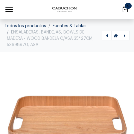
Ir al contenido
0
Todos los productos
Fuentes & Tablas
ENSALADERAS, BANDEJAS, BOWLS DE
MADERA - WOOD BANDEJA C/ASA 35*27CM,
53698970, ASA
[1120080010] ENSALADERAS, BANDEJAS, BOWLS DE MADERA - WOOD BANDEJA C/ASA 36*28CM, 53702970, ASA, 53702970
[1120080008] ENSALADERAS, BANDEJAS, BOWLS DE MADERA - WOOD BANDEJA C/ASA 27*20CM, 53701970, ASA, 53701970