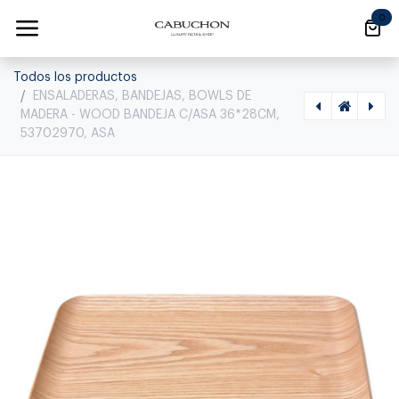
Ir al contenido
0
Todos los productos
ENSALADERAS, BANDEJAS, BOWLS DE
MADERA - WOOD BANDEJA C/ASA 36*28CM,
53702970, ASA
[1120080011] WOOD BANDEJA C/PIE 15*8CM, 53860970,ASA SELECTION, 53860970
[1120080009] ENSALADERAS, BANDEJAS, BOWLS DE MADERA - WOOD BANDEJA C/ASA 35*27CM, 53698970, ASA, 53698970