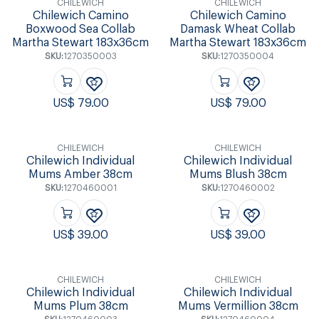
CHILEWICH
CHILEWICH
Chilewich Camino
Chilewich Camino
Boxwood Sea Collab
Damask Wheat Collab
Martha Stewart 183x36cm
Martha Stewart 183x36cm
SKU:
1270350003
SKU:
1270350004
US$
79.00
US$
79.00
CHILEWICH
CHILEWICH
Chilewich Individual
Chilewich Individual
Mums Amber 38cm
Mums Blush 38cm
SKU:
1270460001
SKU:
1270460002
US$
39.00
US$
39.00
CHILEWICH
CHILEWICH
Chilewich Individual
Chilewich Individual
Mums Plum 38cm
Mums Vermillion 38cm