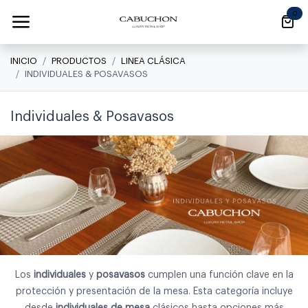
Ir al contenido
0
INICIO
PRODUCTOS
LINEA CLÁSICA
INDIVIDUALES & POSAVASOS
Individuales & Posavasos
Los
individuales
y
posavasos
cumplen una función clave en la
protección y presentación de la mesa. Esta categoría incluye
desde
individuales de mesa
clásicos hasta opciones más