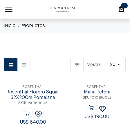
Ir al contenido
0
INICIO
PRODUCTOS
Linea Clásica
Linea Clásica
Daily
Mostrar
20
ROSENTHAL
ROSENTHAL
Rosenthal Florero Squall
Maria Tetera
32X20Cm Porcelana
SKU:
1010190032
SKU:
1180160008
US$
190.00
US$
640.00