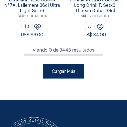
N°7A. Lallement 36cl Ultra
Long Drink F. Setx6
Light Setx6
Thireau Dubai 39cl
SKU:
1710040004
SKU:
1710050001
US$
96.00
US$
84.00
Viendo
0
de
3448
resultados
Cargar Más