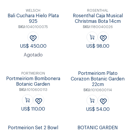
WELSCH
ROSENTHAL
Bali Cuchara Hielo Plata
Rosenthal Caja Musical
925
Christmas Bota 14cm
SKU:
1040100075
SKU:
1180040026
US$
450.00
US$
98.00
Agotado
Portmeiriom Plato
PORTMEIRION
Portmeiriom Bombonera
Corazon Botanic Garden
Botanic Garden
22cm
SKU:
1010600113
SKU:
1010600114
US$
110.00
US$
54.00
Portmeirion Set 2 Bowl
BOTANIC GARDEN