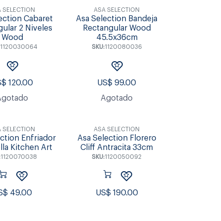
 SELECTION
ASA SELECTION
ection Cabaret
Asa Selection Bandeja
ular 2 Niveles
Rectangular Wood
Wood
45.5x36cm
1120030064
SKU:
1120080036
S$
120.00
US$
99.00
Agotado
Agotado
 SELECTION
ASA SELECTION
ction Enfriador
Asa Selection Florero
lla Kitchen Art
Cliff Antracita 33cm
:
1120070038
SKU:
1120050092
S$
49.00
US$
190.00