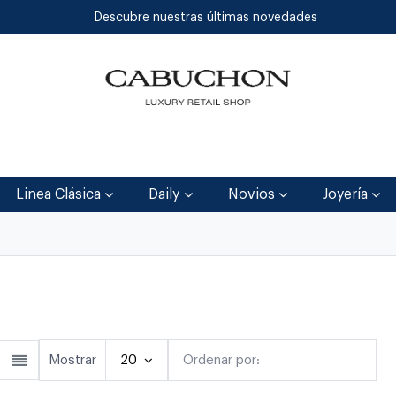
Descubre nuestras últimas novedades
Inicio
Tienda
Blog
Contáctenos
Linea Clásica
Daily
Novios
Joyería
lásica
Linea Clásica
Daily
Joyerí
Mostrar
20
Ordenar por:
Destacado