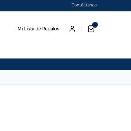
Contáctanos
0
Mi Lista de Regalos
Favori
a
Novedades
Novios
Temp