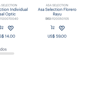
 SELECTION
ASA SELECTION
ction Individual
Asa Selection Florero
sal Optic
Rayu
1120070040
SKU:
1120050105
S$
14.00
US$
59.00
ados