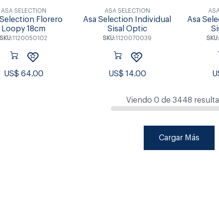
ASA SELECTION
ASA SELECTION
ASA
Selection Florero
Asa Selection Individual
Asa Sele
Loopy 18cm
Sisal Optic
Si
SKU:
1120050102
SKU:
1120070039
SKU:
US$
64.00
US$
14.00
U
Viendo
0
de
3448
result
Cargar Más