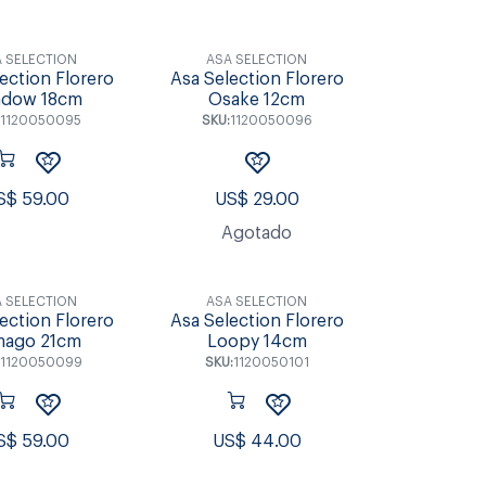
 SELECTION
ASA SELECTION
ection Florero
Asa Selection Florero
adow 18cm
Osake 12cm
:
1120050095
SKU:
1120050096
S$
59.00
US$
29.00
Agotado
 SELECTION
ASA SELECTION
ection Florero
Asa Selection Florero
mago 21cm
Loopy 14cm
1120050099
SKU:
1120050101
S$
59.00
US$
44.00