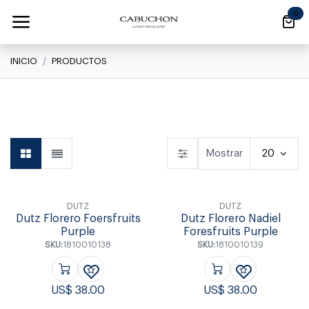
Ir al contenido
0
INICIO
PRODUCTOS
Linea Clásica
Linea Clásica
Daily
Mostrar
20
DUTZ
DUTZ
Dutz Florero Foersfruits
Dutz Florero Nadiel
Purple
Foresfruits Purple
SKU:
1810010138
SKU:
1810010139
US$
38.00
US$
38.00