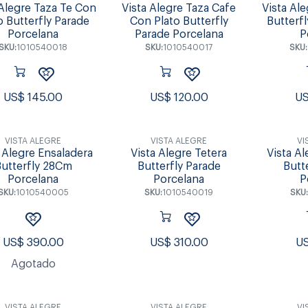
 Alegre Taza Te Con
Vista Alegre Taza Cafe
Vista Al
o Butterfly Parade
Con Plato Butterfly
Butterf
Porcelana
Parade Porcelana
P
SKU:
1010540018
SKU:
1010540017
SKU:
US$
145.00
US$
120.00
U
VISTA ALEGRE
VISTA ALEGRE
VI
 Alegre Ensaladera
Vista Alegre Tetera
Vista A
utterfly 28Cm
Butterfly Parade
Butt
Porcelana
Porcelana
P
SKU:
1010540005
SKU:
1010540019
SKU
US$
390.00
US$
310.00
U
Agotado
VISTA ALEGRE
VISTA ALEGRE
VI