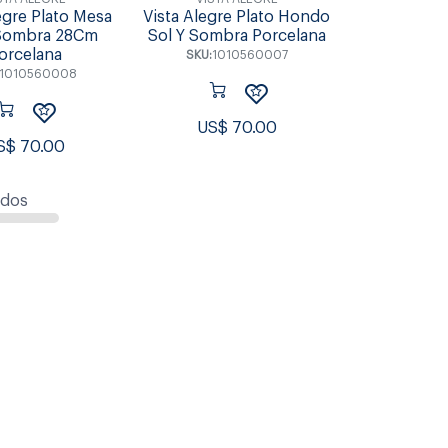
egre Plato Mesa
Vista Alegre Plato Hondo
 Sombra 28Cm
Sol Y Sombra Porcelana
orcelana
SKU:
1010560007
1010560008
US$
70.00
S$
70.00
ados