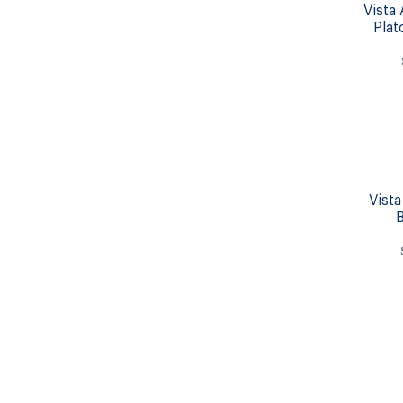
Vista
Plat
Vista
B