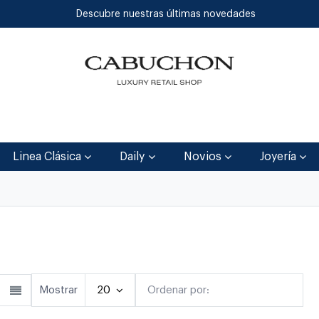
Descubre nuestras últimas novedades
Inicio
Tienda
Blog
Contáctenos
Linea Clásica
Daily
Novios
Joyería
lásica
Linea Clásica
Daily
Joyerí
Mostrar
20
Ordenar por:
Destacado