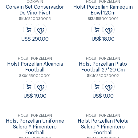
CORAVIN
HOLST PORZELLAN
Coravin Set Conservador
Holst Porzellan Ramequin
De Vino Pivot
Bowl 12Cm
SKU:
1520030003
SKU:
1550010001
US$
290.00
US$
18.00
HOLST PORZELLAN
HOLST PORZELLAN
Holst Porzellan Alcancia
Holst Porzellan Plato
Football
Football 27*20 Cm
SKU:
1550020001
SKU:
1550020002
US$
19.00
US$
9.00
HOLST PORZELLAN
HOLST PORZELLAN
Holst Porzellan Uniforme
Holst Porzellan Pelota
Salero Y Pimentero
Salero Y Pimentero
Football
Football