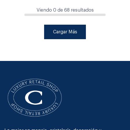
Viendo
0
de
68
resultados
Cargar Más