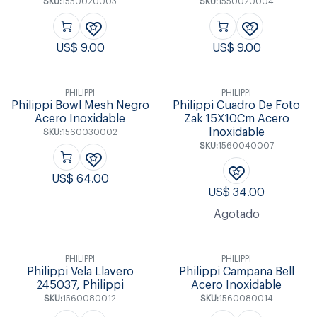
SKU:
1550020003
SKU:
1550020004
US$
9.00
US$
9.00
PHILIPPI
PHILIPPI
Philippi Bowl Mesh Negro
Philippi Cuadro De Foto
Acero Inoxidable
Zak 15X10Cm Acero
Inoxidable
SKU:
1560030002
SKU:
1560040007
US$
64.00
US$
34.00
Agotado
PHILIPPI
PHILIPPI
Philippi Vela Llavero
Philippi Campana Bell
245037, Philippi
Acero Inoxidable
SKU:
1560080012
SKU:
1560080014