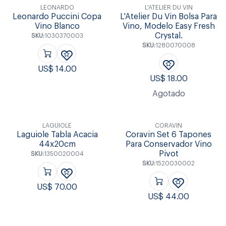
LEONARDO
L'ATELIER DU VIN
Leonardo Puccini Copa
L'Atelier Du Vin Bolsa Para
Vino Blanco
Vino, Modelo Easy Fresh
Crystal.
SKU:
1030370003
SKU:
1280070008
US$
14.00
US$
18.00
Agotado
LAGUIOLE
CORAVIN
Laguiole Tabla Acacia
Coravin Set 6 Tapones
44x20cm
Para Conservador Vino
Pivot
SKU:
1350020004
SKU:
1520030002
US$
70.00
US$
44.00