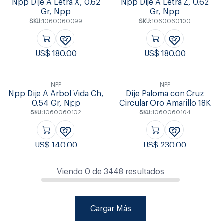
Npp Dije A Letra X, 0.62
Npp Dije A Letra Z, 0.62
Gr, Npp
Gr, Npp
SKU:
1060060099
SKU:
1060060100
US$
180.00
US$
180.00
NPP
NPP
Npp Dije A Arbol Vida Ch,
Dije Paloma con Cruz
0.54 Gr, Npp
Circular Oro Amarillo 18K
SKU:
1060060102
SKU:
1060060104
US$
140.00
US$
230.00
Viendo
0
de
3448
resultados
Cargar Más