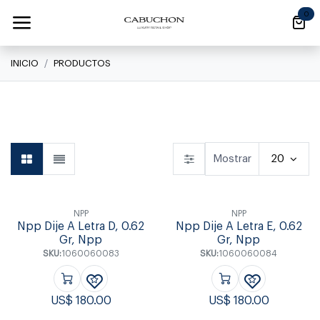
Ir al contenido
0
INICIO
PRODUCTOS
Linea Clásica
Linea Clásica
Daily
Mostrar
20
NPP
NPP
Npp Dije A Letra D, 0.62
Npp Dije A Letra E, 0.62
Gr, Npp
Gr, Npp
SKU:
1060060083
SKU:
1060060084
US$
180.00
US$
180.00