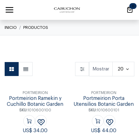
Ir al contenido
0
INICIO
PRODUCTOS
Linea Clásica
Linea Clásica
Daily
Mostrar
20
PORTMEIRION
PORTMEIRION
Portmeirion Ramekin y
Portmeirion Porta
Cuchillo Botanic Garden
Utensilios Botanic Garden
SKU:
1010600100
SKU:
1010600101
US$
34.00
US$
44.00