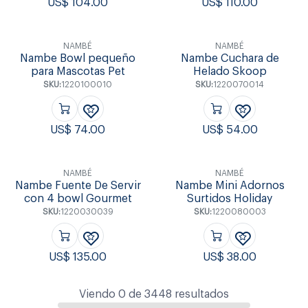
US$
104.00
US$
110.00
NAMBÉ
NAMBÉ
Nambe Bowl pequeño
Nambe Cuchara de
para Mascotas Pet
Helado Skoop
SKU:
1220100010
SKU:
1220070014
US$
74.00
US$
54.00
NAMBÉ
NAMBÉ
Nambe Fuente De Servir
Nambe Mini Adornos
con 4 bowl Gourmet
Surtidos Holiday
SKU:
1220030039
SKU:
1220080003
US$
135.00
US$
38.00
Viendo
0
de
3448
resultados