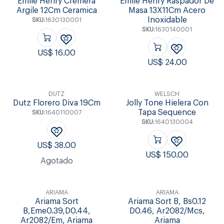
Emile Henry Cremera
Emile Henry Raspador De
Argile 12Cm Ceramica
Masa 13X11Cm Acero
Inoxidable
SKU:
1630130001
SKU:
1630140001
US$
16.00
US$
24.00
DUTZ
WELSCH
Dutz Florero Diva 19Cm
Jolly Tone Hielera Con
Tapa Sequence
SKU:
1640110007
SKU:
1640130004
US$
38.00
US$
150.00
Agotado
ARIAMA
ARIAMA
Ariama Sort
Ariama Sort B, Bs0.12
B,Eme0.39,D0.44,
D0.46, Ar2082/Mcs,
Ar2082/Em, Ariama
Ariama