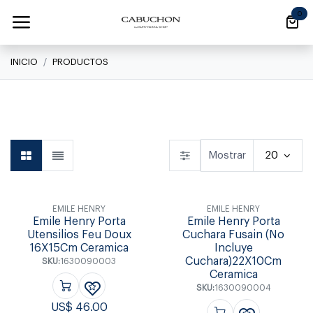
Ir al contenido
0
INICIO
PRODUCTOS
Linea Clásica
Linea Clásica
Daily
Mostrar
20
EMILE HENRY
EMILE HENRY
Emile Henry Porta
Emile Henry Porta
Utensilios Feu Doux
Cuchara Fusain (No
16X15Cm Ceramica
Incluye
Cuchara)22X10Cm
SKU:
1630090003
Ceramica
SKU:
1630090004
US$
46.00