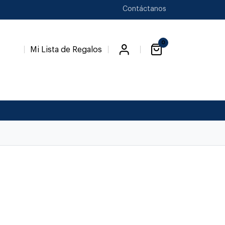
Contáctanos
0
Mi Lista de Regalos
Favori
a
Novedades
Novios
Temp