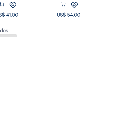
S$
41.00
US$
54.00
ados