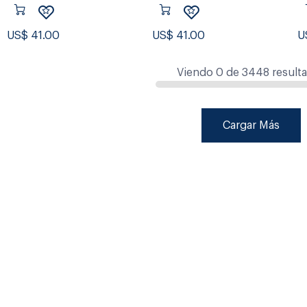
US$
41.00
US$
41.00
U
Viendo
0
de
3448
result
Cargar Más