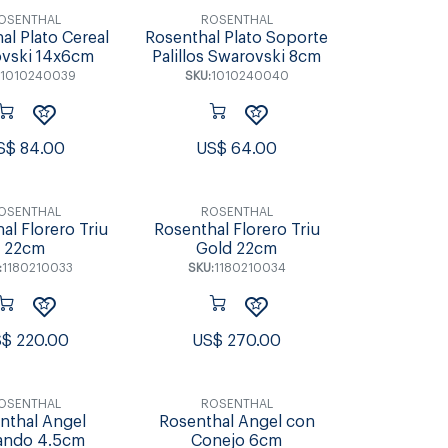
OSENTHAL
ROSENTHAL
al Plato Cereal
Rosenthal Plato Soporte
vski 14x6cm
Palillos Swarovski 8cm
1010240039
SKU:
1010240040
S$
84.00
US$
64.00
OSENTHAL
ROSENTHAL
al Florero Triu
Rosenthal Florero Triu
22cm
Gold 22cm
:
1180210033
SKU:
1180210034
S$
220.00
US$
270.00
OSENTHAL
ROSENTHAL
nthal Angel
Rosenthal Angel con
ando 4.5cm
Conejo 6cm