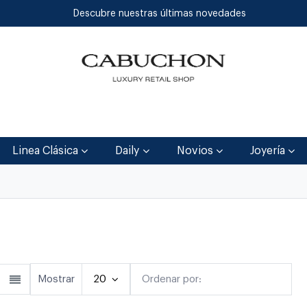
Descubre nuestras últimas novedades
Inicio
Tienda
Blog
Contáctenos
Linea Clásica
Daily
Novios
Joyería
lásica
Linea Clásica
Daily
Joyerí
Mostrar
20
Ordenar por:
Destacado