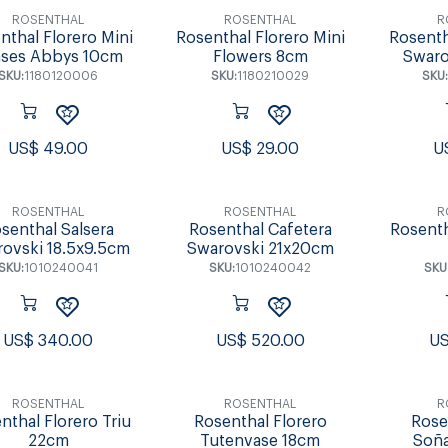
ROSENTHAL
ROSENTHAL
R
nthal Florero Mini
Rosenthal Florero Mini
Rosenth
ses Abbys 10cm
Flowers 8cm
Swaro
SKU:
1180120006
SKU:
1180210029
SKU:
US$
49.00
US$
29.00
U
ROSENTHAL
ROSENTHAL
R
senthal Salsera
Rosenthal Cafetera
Rosenth
ovski 18.5x9.5cm
Swarovski 21x20cm
SKU:
1010240041
SKU:
1010240042
SKU
US$
340.00
US$
520.00
U
ROSENTHAL
ROSENTHAL
R
nthal Florero Triu
Rosenthal Florero
Rose
22cm
Tutenvase 18cm
Soñ