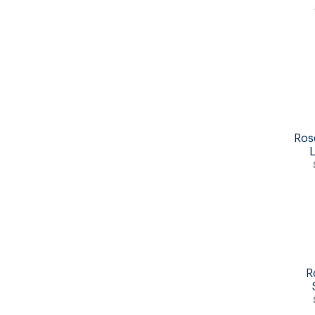
Ros
L
R