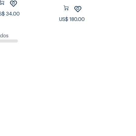
S$
34.00
US$
180.00
ados