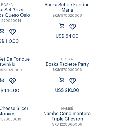
Boska Set de Fondue
BOSKA
a Set 3pzs
Maria
los Queso Oslo
SKU:
1570020008
:
1570050014
US$
64.00
S$
110.00
Set De Fondue
BOSKA
Boska Raclette Party
Twinkle
SKU:
1570030006
1570020009
US$
210.00
S$
140.00
Cheese Slicer
NAMBÉ
Nambe Condimentero
Monaco
Triple Chevron
:
1570050019
SKU:
1220060008