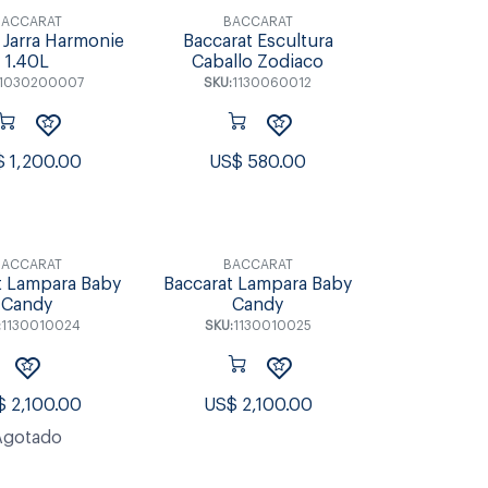
BACCARAT
BACCARAT
 Jarra Harmonie
Baccarat Escultura
1.40L
Caballo Zodiaco
1030200007
SKU:
1130060012
$
1,200.00
US$
580.00
BACCARAT
BACCARAT
t Lampara Baby
Baccarat Lampara Baby
Candy
Candy
:
1130010024
SKU:
1130010025
$
2,100.00
US$
2,100.00
Agotado