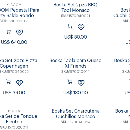
Boska Set 2pzs BBQ
XLBOOM
OM Pedestal Para
Bosk
Tool Monaco
rty Balde Rondo
Cuchil
SKU:
1570040021
SKU:
1680010013
SKU
US$
80.00
US$
640.00
U
ka Set 2pzs Pizza
Boska Tabla para Queso
Boska 
Copenhagen
Xl Friends
SKU:
1570040023
SKU:
1570010014
SKU:
US$
39.00
US$
180.00
U
Boska Set Charcuteria
Boska 
BOSKA
ka Set de Fondue
Cuchillos Monaco
Electric
SKU:
1570040024
SKU
SKU:
1570020011