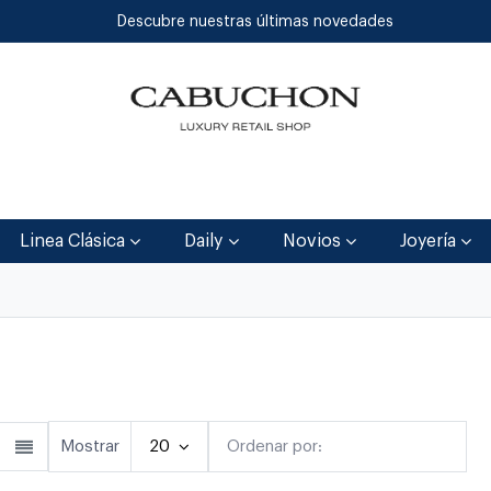
Descubre nuestras últimas novedades
Inicio
Tienda
Blog
Contáctenos
Linea Clásica
Daily
Novios
Joyería
lásica
Linea Clásica
Daily
Joyerí
Mostrar
20
Ordenar por:
Destacado