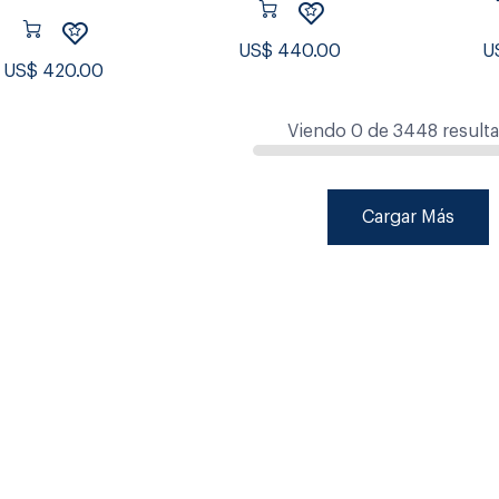
US$
440.00
U
US$
420.00
Viendo
0
de
3448
result
Cargar Más