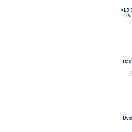
XLBO
Pa
Bos
Bos