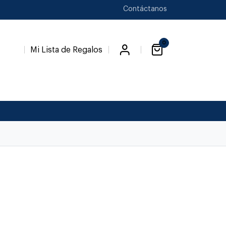
Contáctanos
0
Mi Lista de Regalos
Favori
a
Novedades
Novios
Temp