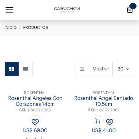
Ir al contenido
0
INICIO
PRODUCTOS
Linea Clásica
Linea Clásica
Daily
Mostrar
20
ROSENTHAL
ROSENTHAL
Rosenthal Angeles Con
Rosenthal Angel Sentado
Corazones 14cm
10.5cm
SKU:
1180020066
SKU:
1180020067
US$
69.00
US$
41.00