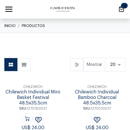
Ir al contenido
0
INICIO
PRODUCTOS
Linea Clásica
Linea Clásica
Daily
Mostrar
20
CHILEWICH
CHILEWICH
Chilewich Individual Mini
Chilewich Individual
Basket Festival
Bamboo Charcoal
48.5x35.5cm
48.5x35.5cm
SKU:
1270150031
SKU:
1270010017
US$
24.00
US$
24.00