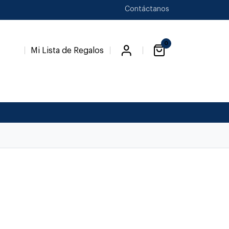
Contáctanos
0
Mi Lista de Regalos
Favori
a
Novedades
Novios
Temp