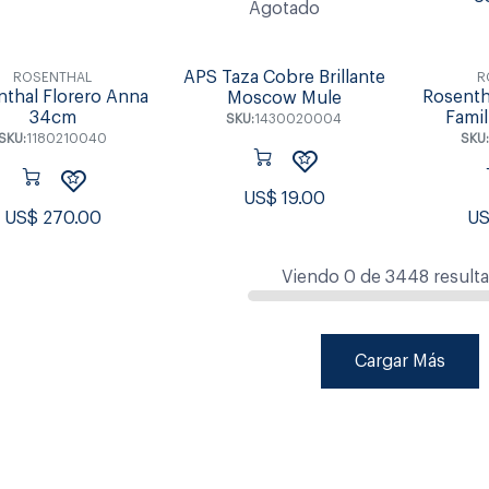
Agotado
APS Taza Cobre Brillante
ROSENTHAL
R
nthal Florero Anna
Rosenth
Moscow Mule
34cm
Famil
SKU:
1430020004
SKU:
1180210040
SKU:
US$
19.00
US$
270.00
U
Viendo
0
de
3448
result
Cargar Más