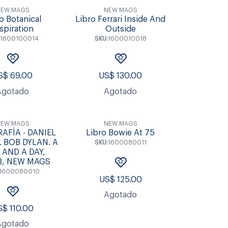
EW MAGS
NEW MAGS
o Botanical
Libro Ferrari Inside And
spiration
Outside
1600100014
SKU:
1600010018
S$
69.00
US$
130.00
Agotado
Agotado
EW MAGS
NEW MAGS
AFÌA - DANIEL
Libro Bowie At 75
 BOB DYLAN. A
SKU:
1600080011
 AND A DAY,
3, NEW MAGS
1600080010
US$
125.00
Agotado
S$
110.00
Agotado