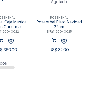
Agotado
OSENTHAL
ROSENTHAL
al Caja Musical
Rosenthal Plato Navidad
ia Christmas
22cm
1180040022
SKU:
1180040025
S$
360.00
US$
32.00
ados