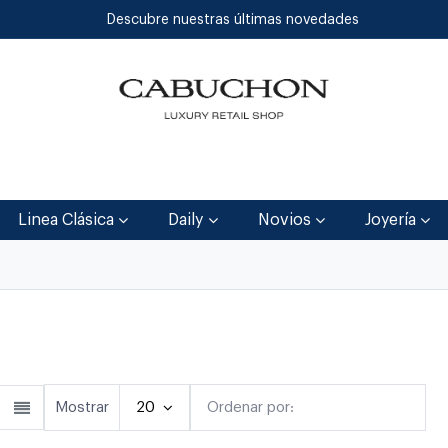
Descubre nuestras últimas novedades
Inicio
Tienda
Blog
Contáctenos
Linea Clásica
Daily
Novios
Joyería
lásica
Linea Clásica
Daily
Joyerí
Mostrar
20
Ordenar por:
Destacado