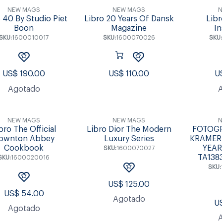
NEW MAGS
NEW MAGS
N
 40 By Studio Piet
Libro 20 Years Of Dansk
Libr
Boon
Magazine
In
SKU:
1600010017
SKU:
1600070026
SKU:
US$
190.00
US$
110.00
U
Agotado
NEW MAGS
NEW MAGS
N
bro The Official
Libro Dior The Modern
FOTOGR
ownton Abbey
Luxury Series
KRAMER.
Cookbook
YEAR
SKU:
1600070027
TA138
SKU:
1600020016
SKU:
US$
125.00
US$
54.00
Agotado
U
Agotado