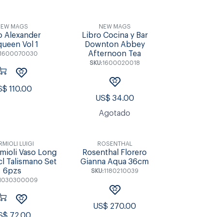
EW MAGS
NEW MAGS
o Alexander
Libro Cocina y Bar
ueen Vol 1
Downton Abbey
Afternoon Tea
1600070030
SKU:
1600020018
S$
110.00
US$
34.00
Agotado
MIOLI LUIGI
ROSENTHAL
rmioli Vaso Long
Rosenthal Florero
cl Talismano Set
Gianna Aqua 36cm
6pzs
SKU:
1180210039
1030300009
US$
270.00
S$
72.00