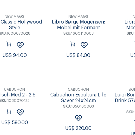
NEW MAGS
NEW MAGS
N
 Classic Hollywood
Libro Børge Mogensen:
Libr
Style
Möbel mit Formant
Mcq
SKU:
1600070028
SKU:
1600110003
SKU:
US$
94.00
US$
84.00
U
CABUCHON
CABUCHON
BOR
lsch Med 2 - 2.5
Cabuchon Escultura Life
Luigi Bo
Saver 24x24cm
Drink 57
SKU:
1060070123
SKU:
1050160003
SKU:
US$
580.00
US$
220.00
U