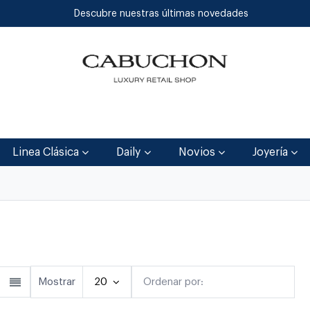
Descubre nuestras últimas novedades
Inicio
Tienda
Blog
Contáctenos
Linea Clásica
Daily
Novios
Joyería
lásica
Linea Clásica
Daily
Joyerí
Mostrar
20
Ordenar por:
Destacado