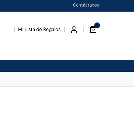
Contáctanos
0
Mi Lista de Regalos
Favori
a
Novedades
Novios
Temp