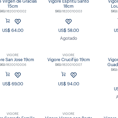
e Virgen de Gracias
Vigore Espritu Santo
Vigo
15cm
18cm
Lou
SKU:
1820010002
SKU:
1820010003
SKU:
US$
64.00
US$
58.00
U
Agotado
VIGORE
VIGORE
re San Jose 19cm
Vigore Crucifijo 19cm
Vigo
Guad
SKU:
1820010006
SKU:
1820010007
SKU:
US$
69.00
US$
94.00
U
VIGORE
VIGORE