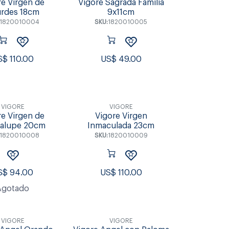
re Virgen de
Vigore Sagrada Familia
rdes 18cm
9x11cm
1820010004
SKU:
1820010005
S$
110.00
US$
49.00
VIGORE
VIGORE
re Virgen de
Vigore Virgen
alupe 20cm
Inmaculada 23cm
1820010008
SKU:
1820010009
S$
94.00
US$
110.00
Agotado
VIGORE
VIGORE