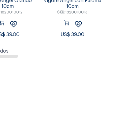
 Angel Orando
Vigore Angel con Paloma
10cm
10cm
:
1820010012
SKU:
1820010013
S$
39.00
US$
39.00
ados