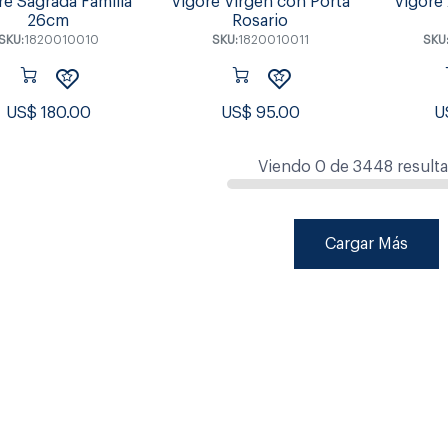
re Sagrada Familia
Vigore Virgen con Porta
Vigore
26cm
Rosario
SKU:
1820010010
SKU:
1820010011
SKU
US$
180.00
US$
95.00
U
Viendo
0
de
3448
result
Cargar Más