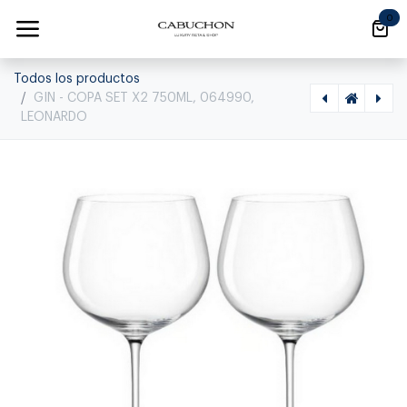
Ir al contenido
0
Todos los productos
GIN - COPA SET X2 750ML, 064990,
LEONARDO
[1030370006] PUCCINI - TUMBLER 365ML 069558, LEONARDO, 069558
[1030100001] BRUNELLI - COPA CHAMPAGNE 066408, LEONARDO, 066408