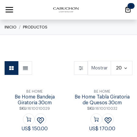
Ir al contenido
0
INICIO
PRODUCTOS
Linea Clásica
Linea Clásica
Daily
Mostrar
20
BE HOME
BE HOME
Be Home Bandeja
Be Home Tabla Giratoria
Giratoria 30cm
de Quesos 30cm
SKU:
1610010029
SKU:
1610010032
US$
150.00
US$
170.00