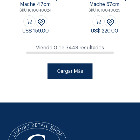
Mache 47cm
Mache 57cm
SKU:
1610040024
SKU:
1610040025
US$
159.00
US$
220.00
Viendo
0
de
3448
resultados
Cargar Más