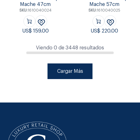
Mache 47cm
Mache 57cm
SKU:
1610040024
SKU:
1610040025
US$
159.00
US$
220.00
Viendo
0
de
3448
resultados
Cargar Más