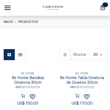
Ir al contenido
0
INICIO
PRODUCTOS
Linea Clásica
Linea Clásica
Daily
Mostrar
20
BE HOME
BE HOME
Be Home Bandeja
Be Home Tabla Giratoria
Giratoria 30cm
de Quesos 30cm
SKU:
1610010029
SKU:
1610010032
US$
150.00
US$
170.00