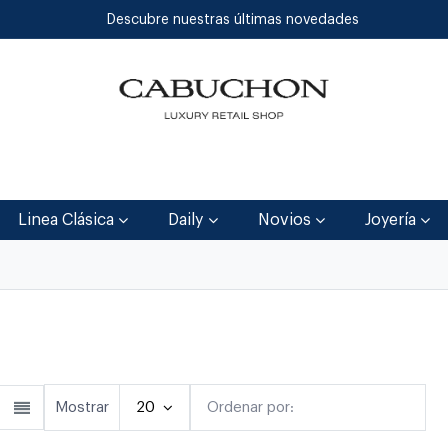
Descubre nuestras últimas novedades
Inicio
Tienda
Blog
Contáctenos
Linea Clásica
Daily
Novios
Joyería
lásica
Linea Clásica
Daily
Joyerí
Mostrar
20
Ordenar por:
Destacado