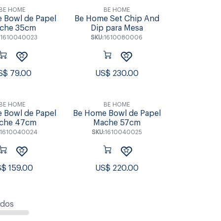
BE HOME
BE HOME
 Bowl de Papel
Be Home Set Chip And
che 35cm
Dip para Mesa
1610040023
SKU:
1610080006
S$
79.00
US$
230.00
BE HOME
BE HOME
 Bowl de Papel
Be Home Bowl de Papel
che 47cm
Mache 57cm
1610040024
SKU:
1610040025
S$
159.00
US$
220.00
ados