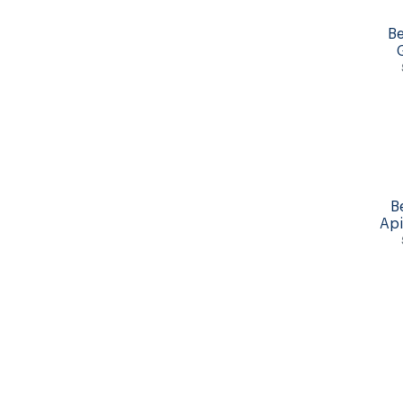
B
B
Api