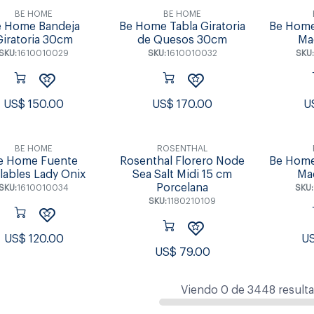
BE HOME
BE HOME
e Home Bandeja
Be Home Tabla Giratoria
Be Home
Giratoria 30cm
de Quesos 30cm
Ma
SKU:
1610010029
SKU:
1610010032
SKU:
US$
150.00
US$
170.00
U
BE HOME
ROSENTHAL
e Home Fuente
Rosenthal Florero Node
Be Home
lables Lady Onix
Sea Salt Midi 15 cm
Ma
Porcelana
SKU:
1610010034
SKU:
SKU:
1180210109
US$
120.00
U
US$
79.00
Viendo
0
de
3448
result