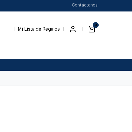
Contáctanos
0
Mi Lista de Regalos
Favori
a
Novedades
Novios
Temp