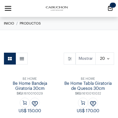
Ir al contenido
0
INICIO
PRODUCTOS
Linea Clásica
Linea Clásica
Daily
Mostrar
20
BE HOME
BE HOME
Be Home Bandeja
Be Home Tabla Giratoria
Giratoria 30cm
de Quesos 30cm
SKU:
1610010029
SKU:
1610010032
US$
150.00
US$
170.00