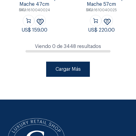
Mache 47cm
Mache 57cm
SKU:
1610040024
SKU:
1610040025
US$
159.00
US$
220.00
Viendo
0
de
3448
resultados
Cargar Más