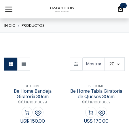
Ir al contenido
0
INICIO
PRODUCTOS
Linea Clásica
Linea Clásica
Daily
Mostrar
20
BE HOME
BE HOME
Be Home Bandeja
Be Home Tabla Giratoria
Giratoria 30cm
de Quesos 30cm
SKU:
1610010029
SKU:
1610010032
US$
150.00
US$
170.00