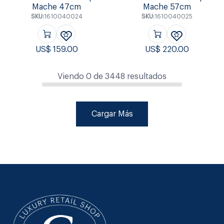
Mache 47cm
Mache 57cm
SKU:
1610040024
SKU:
1610040025
US$
159.00
US$
220.00
Viendo
0
de
3448
resultados
Cargar Más