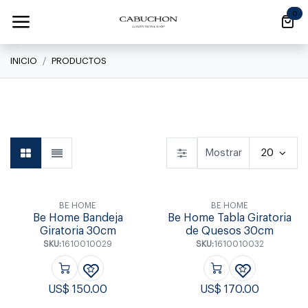
Ir al contenido
0
INICIO
PRODUCTOS
Linea Clásica
Linea Clásica
Daily
Mostrar
20
BE HOME
BE HOME
Be Home Bandeja
Be Home Tabla Giratoria
Giratoria 30cm
de Quesos 30cm
SKU:
1610010029
SKU:
1610010032
US$
150.00
US$
170.00