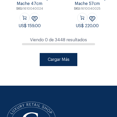
Mache 47cm
Mache 57cm
SKU:
1610040024
SKU:
1610040025
US$
159.00
US$
220.00
Viendo
0
de
3448
resultados
Cargar Más