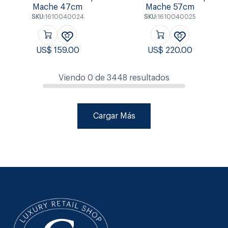
Mache 47cm
Mache 57cm
SKU:
1610040024
SKU:
1610040025
US$
159.00
US$
220.00
Viendo
0
de
3448
resultados
Cargar Más