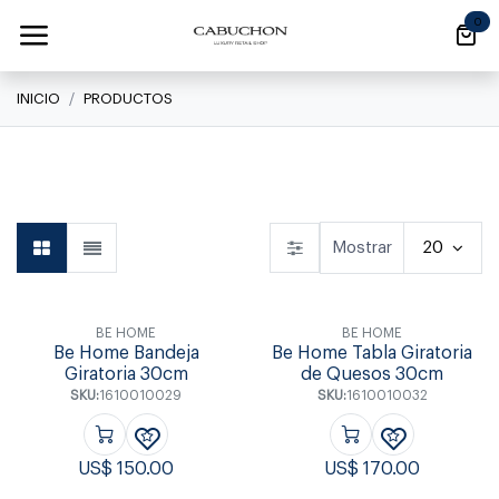
Ir al contenido
0
INICIO
PRODUCTOS
Linea Clásica
Linea Clásica
Daily
Mostrar
20
BE HOME
BE HOME
Be Home Bandeja
Be Home Tabla Giratoria
Giratoria 30cm
de Quesos 30cm
SKU:
1610010029
SKU:
1610010032
US$
150.00
US$
170.00