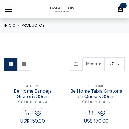
Ir al contenido
0
INICIO
PRODUCTOS
Linea Clásica
Linea Clásica
Daily
Mostrar
20
BE HOME
BE HOME
Be Home Bandeja
Be Home Tabla Giratoria
Giratoria 30cm
de Quesos 30cm
SKU:
1610010029
SKU:
1610010032
US$
150.00
US$
170.00