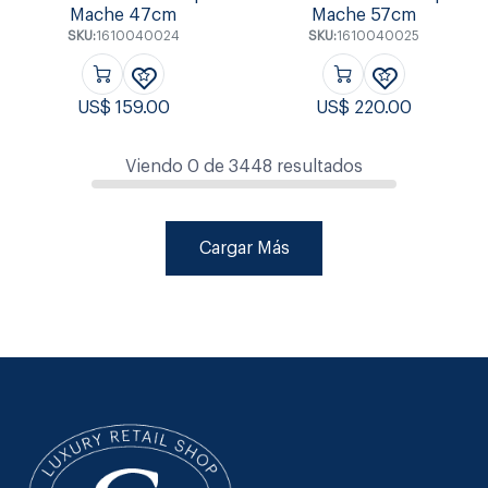
Mache 47cm
Mache 57cm
SKU:
1610040024
SKU:
1610040025
US$
159.00
US$
220.00
Viendo
0
de
3448
resultados
Cargar Más