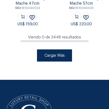
Mache 47cm
Mache 57cm
SKU:
1610040024
SKU:
1610040025
US$
159.00
US$
220.00
Viendo
0
de
3448
resultados
Cargar Más