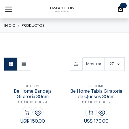
Ir al contenido
0
INICIO
PRODUCTOS
Linea Clásica
Linea Clásica
Daily
Mostrar
20
BE HOME
BE HOME
Be Home Bandeja
Be Home Tabla Giratoria
Giratoria 30cm
de Quesos 30cm
SKU:
1610010029
SKU:
1610010032
US$
150.00
US$
170.00