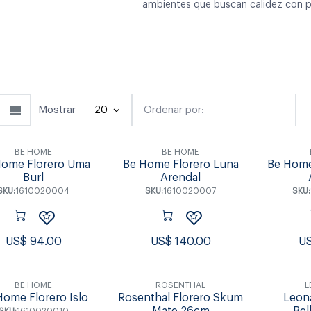
ambientes que buscan calidez con p
Cubiertos
Copas & Vasos
Fuente
Mostrar
20
Ordenar por:
Destacado
BE HOME
BE HOME
Home Florero Uma
Be Home Florero Luna
Be Home
Burl
Arendal
SKU:
1610020004
SKU:
1610020007
SKU:
US$
94.00
US$
140.00
U
BE HOME
ROSENTHAL
L
Home Florero Islo
Rosenthal Florero Skum
Leon