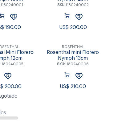
:
1180240001
SKU:
1180240002
S$
190.00
US$
200.00
OSENTHAL
ROSENTHAL
al Mini Florero
Rosenthal mini Florero
mph 12cm
Nymph 13cm
1180240005
SKU:
1180240006
S$
200.00
US$
210.00
Agotado
dos