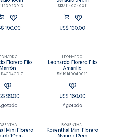
lagio 18cm
Bellagio 34cm
1140040010
SKU:
1140040011
S$
190.00
US$
130.00
EONARDO
LEONARDO
o Florero Filo
Leonardo Florero Filo
Marrón
Amarillo
:
1140040017
SKU:
1140040019
S$
99.00
US$
160.00
Agotado
Agotado
OSENTHAL
ROSENTHAL
al Mini Florero
Rosenthal Mini Florero
mph 10cm
Nymph 12cm