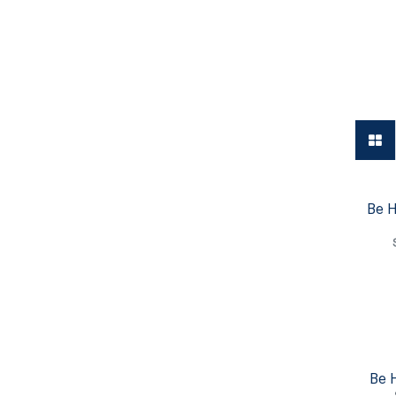
Vajilla
Be 
Be 