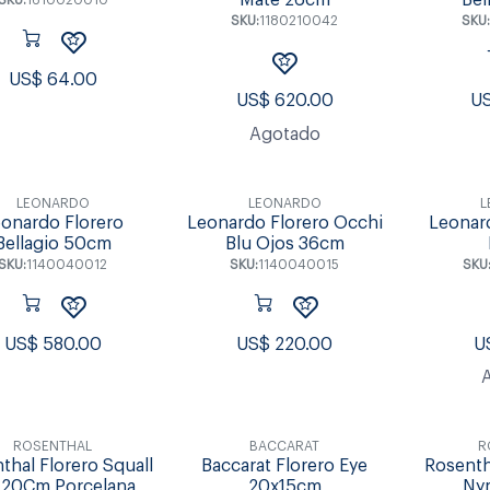
Mate 26cm
Bel
SKU:
1610020010
SKU:
1180210042
SKU:
US$
64.00
US$
620.00
U
Agotado
LEONARDO
LEONARDO
L
onardo Florero
Leonardo Florero Occhi
Leonard
Bellagio 50cm
Blu Ojos 36cm
SKU:
1140040012
SKU:
1140040015
SKU
US$
580.00
US$
220.00
U
ROSENTHAL
BACCARAT
R
thal Florero Squall
Baccarat Florero Eye
Rosenth
20Cm Porcelana
20x15cm
Ny