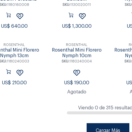
SKU:
1180160008
SKU:
1130020011
SKU
US$
640.00
US$
1,300.00
U
ROSENTHAL
ROSENTHAL
R
nthal Mini Florero
Rosenthal Mini Florero
Rosenth
Nymph 13cm
Nymph 10cm
Ny
SKU:
1180240003
SKU:
1180240004
SKU:
US$
210.00
US$
190.00
U
Agotado
Viendo
0
de
315
resulta
Cargar Más