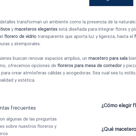
detalles transforman un ambiente como la presencia de la naturale
tivos
y
maceteros elegantes
está diseñada para integrar flores y p
el
florero de vidrio
transparente que aporta luz y ligereza, hasta el
 puras y atemporales.
uienes buscan renovar espacios amplios, un
macetero para sala
bien
mo, ofrecemos opciones de
floreros para mesa de comedor
y piez
s para crear atmósferas cálidas y acogedoras. Sea cual sea tu estil
alidad y estética.
¿Cómo elegir 
ntas frecuentes
son algunas de las preguntas
s sobre nuestros floreros y
¿Qué macetero 
eros