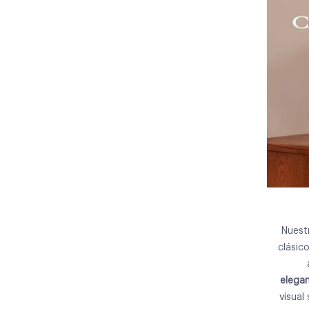
Nuest
clásic
elega
visual