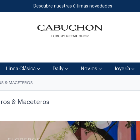
Descubre nuestras últimas novedades
Inicio
Tienda
Blog
Contáctenos
Linea Clásica
Daily
Novios
Joyería
OS & MACETEROS
eros & Maceteros