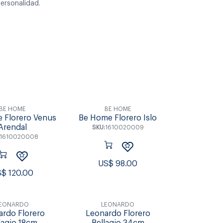
ersonalidad.
Individuales &
s & Tablas
Accesorios de Mesa
Coctel
Posavasos
BE HOME
BE HOME
 Florero Venus
Be Home Florero Islo
Arendal
SKU:
1610020009
1610020008
US$
98.00
S$
120.00
EONARDO
LEONARDO
ardo Florero
Leonardo Florero