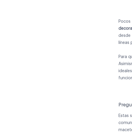
Pocos 
decora
desde 
líneas
Para q
Asimis
ideale
funcion
Pregu
Estas 
comune
macet