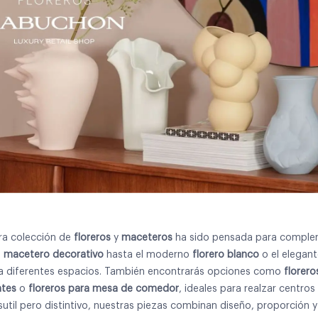
ra colección de
floreros
y
maceteros
ha sido pensada para compleme
o
macetero decorativo
hasta el moderno
florero blanco
o el elegan
a diferentes espacios. También encontrarás opciones como
florero
ntes
o
floreros para mesa de comedor
, ideales para realzar centro
 sutil pero distintivo, nuestras piezas combinan diseño, proporción