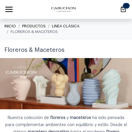
Ir al contenido
0
INICIO
PRODUCTOS
LINEA CLÁSICA
FLOREROS & MACETEROS
Floreros & Maceteros
Nuestra colección de
floreros
y
maceteros
ha sido pensada
para complementar ambientes con equilibrio y estilo. Desde el
clásico
macetero decorativo
hasta el moderno
florero