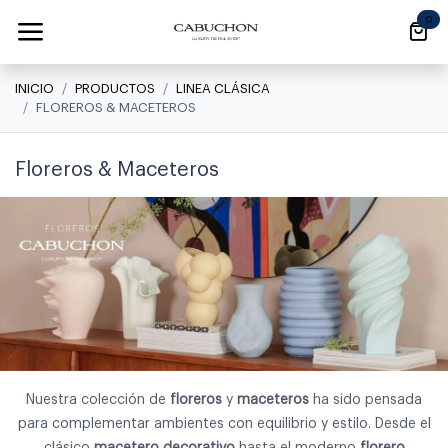
Ir al contenido
0
INICIO
PRODUCTOS
LINEA CLÁSICA
FLOREROS & MACETEROS
Floreros & Maceteros
Nuestra colección de
floreros
y
maceteros
ha sido pensada
para complementar ambientes con equilibrio y estilo. Desde el
clásico
macetero decorativo
hasta el moderno
florero