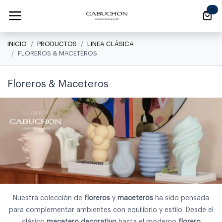
Ir al contenido
0
INICIO
PRODUCTOS
LINEA CLÁSICA
FLOREROS & MACETEROS
Floreros & Maceteros
Nuestra colección de
floreros
y
maceteros
ha sido pensada
para complementar ambientes con equilibrio y estilo. Desde el
clásico
macetero decorativo
hasta el moderno
florero