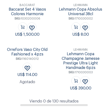
BACCARAT
LEHMANN
Baccarat Set 4 Vasos
Lehmann Copa Absolus
Colores Harmonie
Universal 38cl
SKU:
1030200006
SKU:
1710030002
US$
1,500.00
US$
8.00
Orrefors Vaso City Old
LEHMANN
Lehmann Copa
Fashioned x 4pzs
Champagne Jamesse
SKU:
1160140012
Prestige Ultra Light
Handmade 6pzs
SKU:
1710030003
US$
114.00
Agotado
US$
390.00
Viendo
0
de
130
resultados