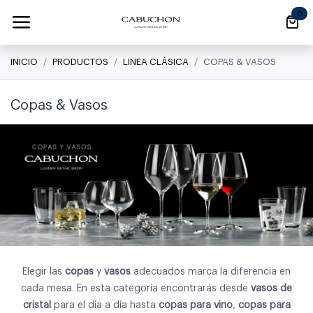
Ir al contenido
0
INICIO
PRODUCTOS
LINEA CLÁSICA
COPAS & VASOS
Copas & Vasos
Elegir las
copas
y
vasos
adecuados marca la diferencia en
cada mesa. En esta categoría encontrarás desde
vasos de
cristal
para el día a día hasta
copas para vino
,
copas para