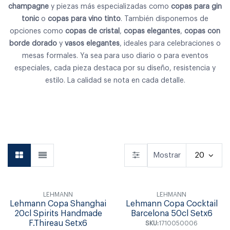
champagne
y piezas más especializadas como
copas para gin
tonic
o
copas para vino tinto
. También disponemos de
opciones como
copas de cristal
,
copas elegantes
,
copas con
borde dorado
y
vasos elegantes
, ideales para celebraciones o
mesas formales. Ya sea para uso diario o para eventos
especiales, cada pieza destaca por su diseño, resistencia y
estilo. La calidad se nota en cada detalle.
Vajilla
Cubiertos
Copas & Vasos
Mostrar
20
LEHMANN
LEHMANN
Lehmann Copa Shanghai
Lehmann Copa Cocktail
20cl Spirits Handmade
Barcelona 50cl Setx6
F.Thireau Setx6
SKU:
1710050006