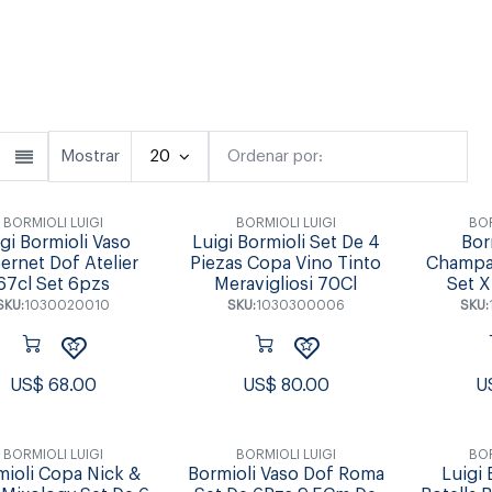
Cubiertos
Copas & Vasos
Fuente
Mostrar
20
Ordenar por:
Destacado
BORMIOLI LUIGI
BORMIOLI LUIGI
BOR
gi Bormioli Vaso
Luigi Bormioli Set De 4
Bor
ernet Dof Atelier
Piezas Copa Vino Tinto
Champa
67cl Set 6pzs
Meravigliosi 70Cl
Set X
SKU:
1030020010
SKU:
1030300006
SKU:
US$
68.00
US$
80.00
U
BORMIOLI LUIGI
BORMIOLI LUIGI
BOR
mioli Copa Nick &
Bormioli Vaso Dof Roma
Luigi 