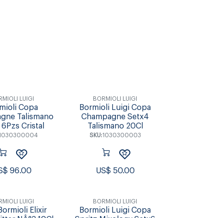
Individuales &
s & Tablas
Accesorios de Mesa
Coctel
Posavasos
MIOLI LUIGI
BORMIOLI LUIGI
mioli Copa
Bormioli Luigi Copa
gne Talismano
Champagne Setx4
 6Pzs Cristal
Talismano 20Cl
1030300004
SKU:
1030300003
S$
96.00
US$
50.00
MIOLI LUIGI
BORMIOLI LUIGI
Bormioli Elixir
Bormioli Luigi Copa