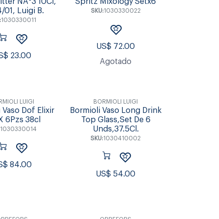
itter NÂ°3 10Cl,
Spritz Mixology Setx6
/01, Luigi B.
SKU:
1030330022
:
1030330011
US$
72.00
S$
23.00
Agotado
MIOLI LUIGI
BORMIOLI LUIGI
 Vaso Dof Elixir
Bormioli Vaso Long Drink
X 6Pzs 38cl
Top Glass,Set De 6
Unds,37.5Cl.
:
1030330014
SKU:
1030410002
S$
84.00
US$
54.00