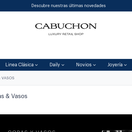
Descubre nuestras últimas novedades
Inicio
Tienda
Blog
Contáctenos
Linea Clásica
Daily
Novios
Joyería
& VASOS
s & Vasos