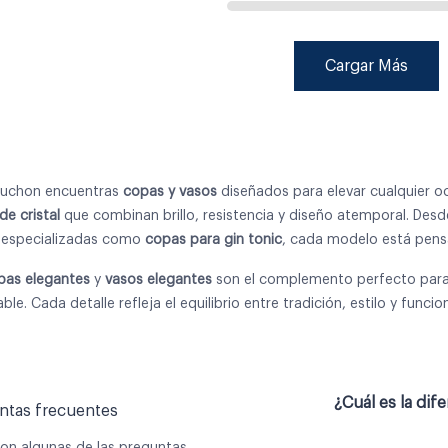
Cargar Más
buchon encuentras
copas y vasos
diseñados para elevar cualquier oc
de cristal
que combinan brillo, resistencia y diseño atemporal. Des
 especializadas como
copas para gin tonic
, cada modelo está pensa
pas elegantes
y
vasos elegantes
son el complemento perfecto para
able. Cada detalle refleja el equilibrio entre tradición, estilo y func
¿Cuál es la dif
ntas frecuentes
son algunas de las preguntas