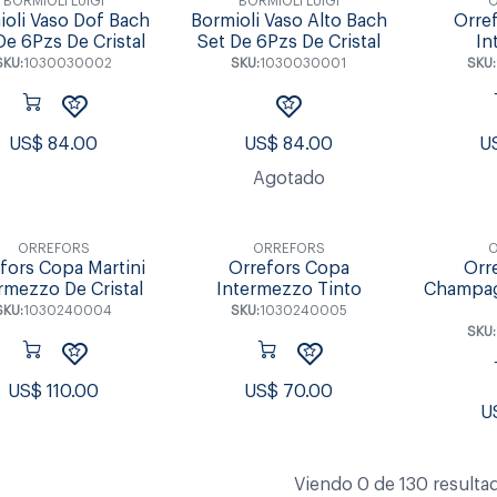
BORMIOLI LUIGI
BORMIOLI LUIGI
ioli Vaso Dof Bach
Bormioli Vaso Alto Bach
Orre
De 6Pzs De Cristal
Set De 6Pzs De Cristal
In
SKU:
1030030002
SKU:
1030030001
SKU:
US$
84.00
US$
84.00
U
Agotado
ORREFORS
ORREFORS
fors Copa Martini
Orrefors Copa
Orr
rmezzo De Cristal
Intermezzo Tinto
Champag
SKU:
1030240004
SKU:
1030240005
SKU:
US$
110.00
US$
70.00
U
Viendo
0
de
130
resulta