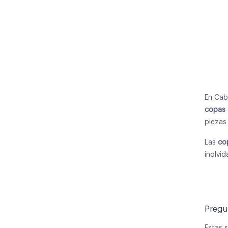
En Ca
copas 
piezas
Las
co
inolvid
Pregu
Estas 