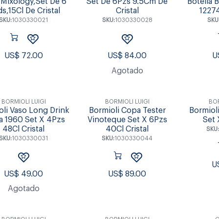
 Mixology,Set De 6
Set De 6Pzs 9.5Cm De
Botella B
s,15Cl De Cristal
Cristal
12274
SKU:
1030330021
SKU:
1030330028
SKU
US$
72.00
US$
84.00
U
Agotado
BORMIOLI LUIGI
BORMIOLI LUIGI
BOR
oli Vaso Long Drink
Bormioli Copa Tester
Bormioli
 1960 Set X 4Pzs
Vinoteque Set X 6Pzs
Set 
48Cl Cristal
40Cl Cristal
SKU
SKU:
1030330031
SKU:
1030330044
U
US$
49.00
US$
89.00
Agotado