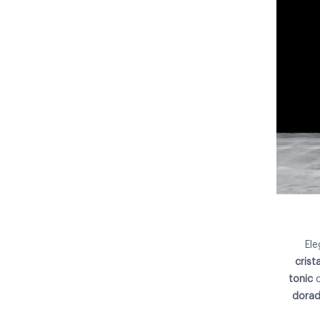
Ele
crista
tonic
dora