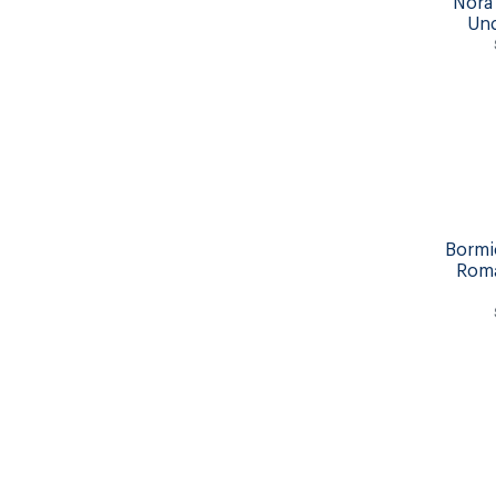
Nora
Und
Bormi
Roma