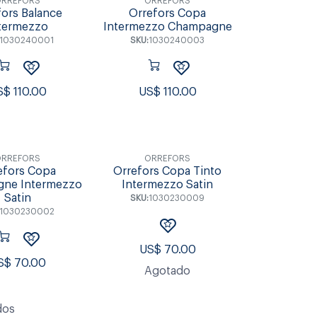
ORREFORS
ORREFORS
fors Balance
Orrefors Copa
termezzo
Intermezzo Champagne
1030240001
SKU:
1030240003
S$
110.00
US$
110.00
ORREFORS
ORREFORS
efors Copa
Orrefors Copa Tinto
ne Intermezzo
Intermezzo Satin
Satin
SKU:
1030230009
1030230002
US$
70.00
S$
70.00
Agotado
dos