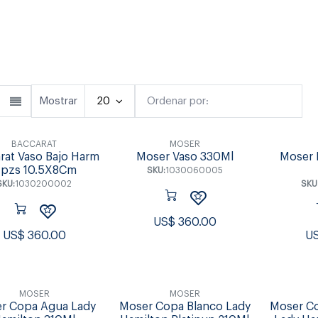
Cubiertos
Copas & Vasos
Fuente
Mostrar
20
Ordenar por:
Destacado
BACCARAT
MOSER
rat Vaso Bajo Harm
Moser Vaso 330Ml
Moser 
 pzs 10.5X8Cm
SKU:
1030060005
SKU:
1030200002
SKU
US$
360.00
US$
360.00
U
MOSER
MOSER
r Copa Agua Lady
Moser Copa Blanco Lady
Moser C