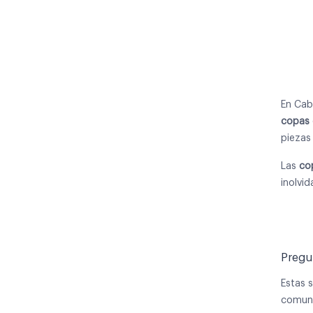
En Ca
copas 
piezas
Las
co
inolvid
Pregu
Estas 
comune