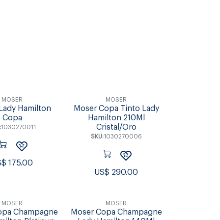
Individuales &
s & Tablas
Accesorios de Mesa
Coctel
Posavasos
MOSER
MOSER
Lady Hamilton
Moser Copa Tinto Lady
Copa
Hamilton 210Ml
Cristal/Oro
:
1030270011
SKU:
1030270006
S$
175.00
US$
290.00
MOSER
MOSER
opa Champagne
Moser Copa Champagne