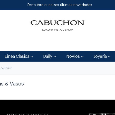
Descubre nuestras últimas novedades
Inicio
Tienda
Blog
Contáctenos
Linea Clásica
Daily
Novios
Joyería
& VASOS
s & Vasos