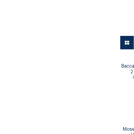
Vajilla
Bacca
2
Mose