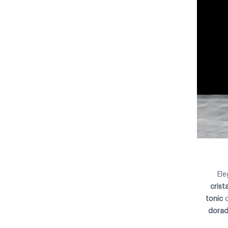
Ele
crista
tonic
dora