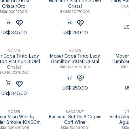
amilton 310Ml
Hamilton Platinun 210Ml
Lady Ha
Cristal/Oro
Cristal
SKU:
SKU:
1030270001
SKU:
1030270003
U
US$
345.00
US$
290.00
MOSER
MOSER
r Copa Tinto Lady
Moser Copa Tinto Lady
Moser
ton Platinun 310Ml
Hamilton 310Ml Cristal
Tumbler
Cristal
SKU:
1030270008
SKU:
SKU:
1030270007
US$
250.00
U
US$
345.00
MOSER
BACCARAT
VI
ser Vaso Whisky
Baccarat Set De 6 Copas
Vista Al
ler Smoke 10X9Cm
Coff Wine
Agua
SKU:
1030420008
SKU:
1130040001
SKU: