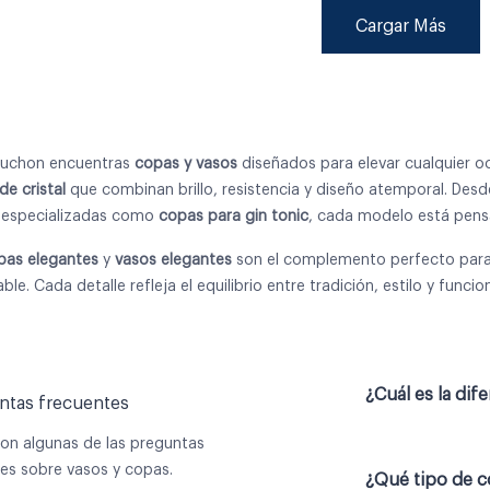
Cargar Más
buchon encuentras
copas y vasos
diseñados para elevar cualquier oc
de cristal
que combinan brillo, resistencia y diseño atemporal. Des
 especializadas como
copas para gin tonic
, cada modelo está pensa
pas elegantes
y
vasos elegantes
son el complemento perfecto para
able. Cada detalle refleja el equilibrio entre tradición, estilo y func
¿Cuál es la dif
ntas frecuentes
son algunas de las preguntas
s sobre vasos y copas.
¿Qué tipo de c