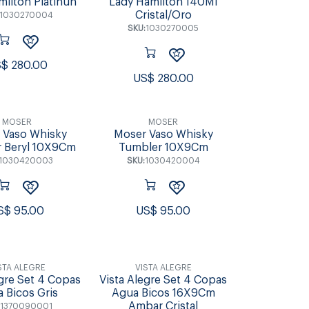
milton Platinun
Lady Hamilton 140Ml
Cristal/Oro
1030270004
SKU:
1030270005
S$
280.00
US$
280.00
MOSER
MOSER
 Vaso Whisky
Moser Vaso Whisky
 Beryl 10X9Cm
Tumbler 10X9Cm
1030420003
SKU:
1030420004
S$
95.00
US$
95.00
STA ALEGRE
VISTA ALEGRE
egre Set 4 Copas
Vista Alegre Set 4 Copas
 Bicos Gris
Agua Bicos 16X9Cm
Ambar Cristal
1370090001