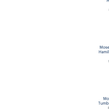
H
Mose
Hamil
Mo
Tumb