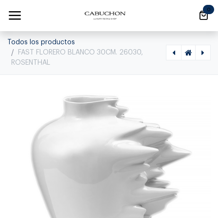
Ir al contenido
0
Todos los productos
FAST FLORERO BLANCO 30CM. 26030,
ROSENTHAL
[1180050001] FALDA FLORERO 10CM 26010, ROSENTHAL, 14438-100102-26010
[1180060006] FAST MUG 15571, ROSENTHAL, NONE