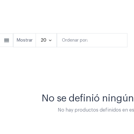
Anillos
Pulseras
Collar
Mostrar
20
Ordenar por:
Destacado
No se definió ningú
No hay productos definidos en est