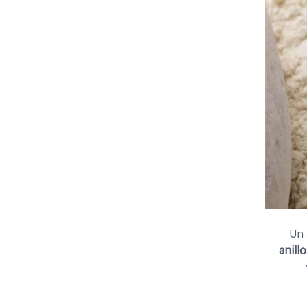
Un
anill