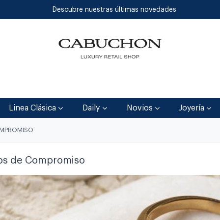
Descubre nuestras últimas novedades
Inicio
Tienda
Blog
Contáctenos
Linea Clásica
Daily
Novios
Joyería
OMPROMISO
los de Compromiso