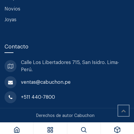
Novios
Joyas
Contacto
Calle Los Libertadores 715, San
Isidro. Lima-
Perú.
ventas@cabuchon.pe
+511 440-7800
Lehmann Vaso Cocktail Long Drink F. Setx6 Thireau Dubai 39cl
Derechos de autor Cabuchon