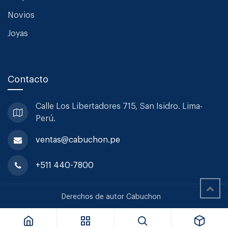
Novios
Joyas
Contacto
Calle Los Libertadores 715, San
Isidro. Lima-
Perú.
ventas@cabuchon.pe
+511 440-7800
Lehmann Vaso Goblet N°7A. Lallement 36cl Ultra Light Setx6
Derechos de autor Cabuchon