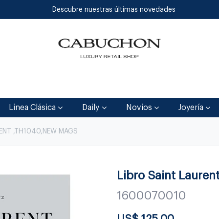
Descubre nuestras últimas novedades
Inicio
Tienda
Blog
Contáctenos
Linea Clásica
Daily
Novios
Joyería
RENT ,TH1040,NEW MAGS
Libro Saint Lauren
1600070010
US$
125.00